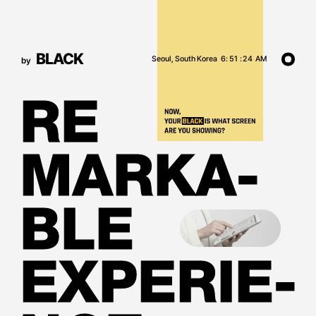
BLACK
Seoul, South Korea
6
:
51
:
24
AM
by
R
RE
E
M
MARKA-
A
R
K
A
-
B
BLE
L
E
E
EXPERIE-
X
P
E
R
I
E
-